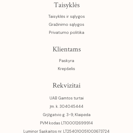
Taisyklės
Taisyklės ir sąlygos
Gražinimo sąlygos
Privatumo politika
Klientams
Paskyra
Krepšelis
Rekvizitai
UAB Gamtos turtai
Įm. k. 304045444
Grįžgatvio g. 3-9, Klaipėda
PVM kodas LT100012699914
Luminor Sąskaitos nr. LT254010051003673724