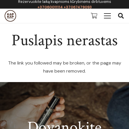
Rezervuokite laiką kvapnioms kūrybinėms dirbtuvėms
+37060011114 +37067479093
Puslapis nerastas
The link you followed may be broken, or the page may
have been removed.
Dovanokite