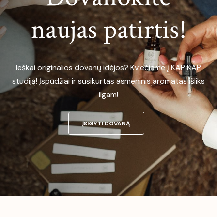
naujas patirtis!
Ieškai originalios dovanų idėjos? Kviečiame į KAP KAP
studiją! Įspūdžiai ir susikurtas asmeninis aromatas išliks
ilgam!
ĮSIGYTI DOVANĄ