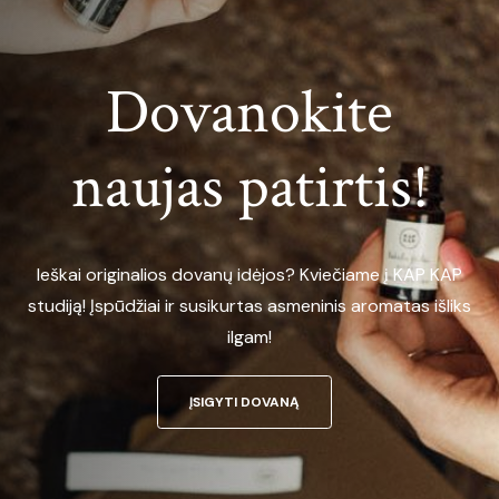
Dovanokite
naujas patirtis!
Ieškai originalios dovanų idėjos? Kviečiame į KAP KAP
studiją! Įspūdžiai ir susikurtas asmeninis aromatas išliks
ilgam!
ĮSIGYTI DOVANĄ