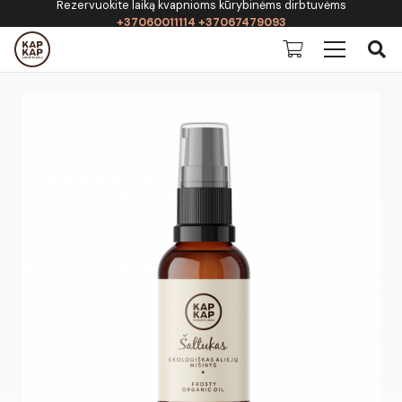
Rezervuokite laiką kvapnioms kūrybinėms dirbtuvėms
+37060011114 +37067479093