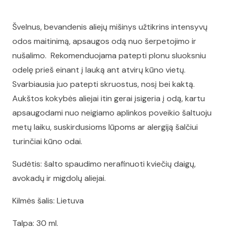
Švelnus, bevandenis aliejų mišinys užtikrins intensyvų
odos maitinimą, apsaugos odą nuo šerpetojimo ir
nušalimo. Rekomenduojama patepti plonu sluoksniu
odelę prieš einant į lauką ant atvirų kūno vietų.
Svarbiausia juo patepti skruostus, nosį bei kaktą.
Aukštos kokybės aliejai itin gerai įsigeria į odą, kartu
apsaugodami nuo neigiamo aplinkos poveikio šaltuoju
metų laiku, suskirdusioms lūpoms ar alergiją šalčiui
turinčiai kūno odai.
Sudėtis: šalto spaudimo nerafinuoti kviečių daigų,
avokadų ir migdolų aliejai.
Kilmės šalis: Lietuva
Talpa: 30 ml.