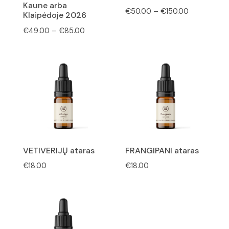
Kaune arba
Price
€
50.00
–
€
150.00
Klaipėdoje 2026
range:
Price
€
49.00
–
€
85.00
€50.00
range:
through
€49.00
€150.00
through
€85.00
VETIVERIJŲ ataras
FRANGIPANI ataras
€
18.00
€
18.00