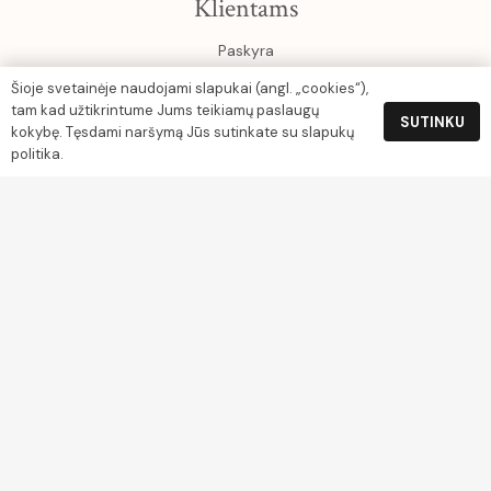
Klientams
Paskyra
Krepšelis
Šioje svetainėje naudojami slapukai (angl. „cookies“),
tam kad užtikrintume Jums teikiamų paslaugų
SUTINKU
kokybę. Tęsdami naršymą Jūs sutinkate su slapukų
Rekvizitai
politika.
UAB Gamtos turtai
Įm. k. 304045444
Grįžgatvio g. 3-9, Klaipėda
PVM kodas LT100012699914
Luminor Sąskaitos nr. LT254010051003673724
Apmokėjimas
Socialiniai tinklai