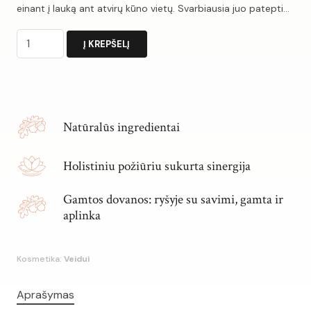
einant į lauką ant atvirų kūno vietų. Svarbiausia juo patepti…
produkto
Į KREPŠELĮ
kiekis:
Aliejų
Alternative:
mišinys
veidui
Natūralūs ingredientai
ŠALTUKAS
Holistiniu požiūriu sukurta sinergija
Gamtos dovanos: ryšyje su savimi, gamta ir
aplinka
Kosmetika:
Veidui
Aprašymas