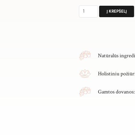
produkto
Į KREPŠELĮ
kiekis:
BALTŲJŲ
Alternative:
LOTOSŲ
ataras
Natūralūs ingred
Holistiniu požiūr
Gamtos dovanos: r