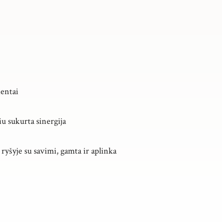
ientai
iu sukurta sinergija
yšyje su savimi, gamta ir aplinka