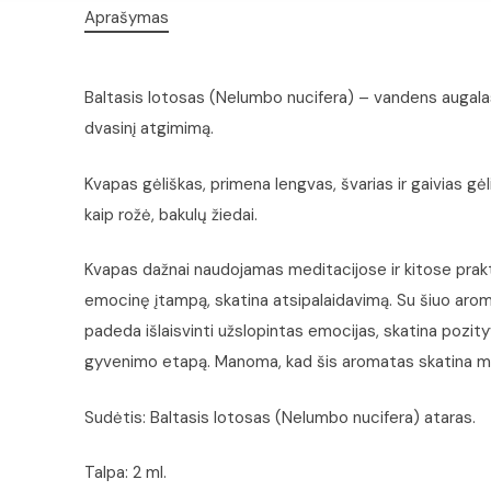
Aprašymas
Baltasis lotosas (Nelumbo nucifera) – vandens augalas
dvasinį atgimimą.
Kvapas gėliškas, primena lengvas, švarias ir gaivias gėl
kaip rožė, bakulų žiedai.
Kvapas dažnai naudojamas meditacijose ir kitose praktik
emocinę įtampą, skatina atsipalaidavimą. Su šiuo aroma
padeda išlaisvinti užslopintas emocijas, skatina pozity
gyvenimo etapą. Manoma, kad šis aromatas skatina meil
Sudėtis: Baltasis lotosas (Nelumbo nucifera) ataras.
Talpa: 2 ml.