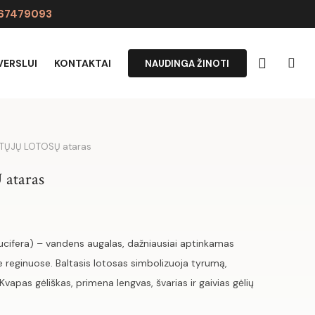
067479093
VERSLUI
KONTAKTAI
NAUDINGA ŽINOTI
TŲJŲ LOTOSŲ ataras
ataras
ucifera) – vandens augalas, dažniausiai aptinkamas
e reginuose. Baltasis lotosas simbolizuoja tyrumą,
vapas gėliškas, primena lengvas, švarias ir gaivias gėlių