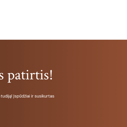
 patirtis!
udiją! Įspūdžiai ir susikurtas