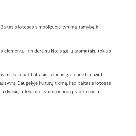
 Baltasis lotosas simbolizuoja tyrumą, ramybę ir
s elementų. Itin dera su kitais gėlių aromatais, tokiais
vimi. Taip pat baltasis lotosas gali padėti mažinti
usvyrą. Daugelyje kultūrų tikimą, kad baltasis lotosas
a dvasinį atleidimą, tyrumą ir norą pradėti naują