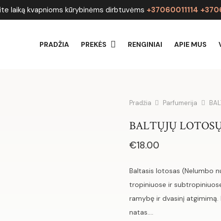
ite laiką kvapnioms kūrybinėms dirbtuvėms
+37060011114 +37
PRADŽIA
PREKĖS
RENGINIAI
APIE MUS
Pradžia
Parfumerija
BAL
BALTŲJŲ LOTOSŲ 
€
18.00
Baltasis lotosas (Nelumbo n
tropiniuose ir subtropiniuos
ramybę ir dvasinį atgimimą. K
natas.…