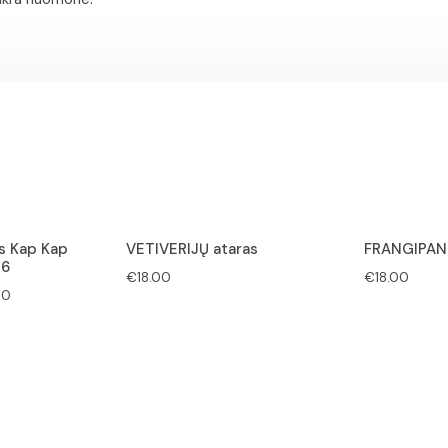
s Kap Kap
VETIVERIJŲ ataras
FRANGIPANI
26
€
18.00
€
18.00
Price
00
range:
€50.00
through
€150.00