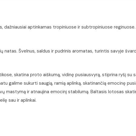
, dažniausiai aptinkamas tropiniuose ir subtropiniuose reginuose.
ių natas. Švelnus, saldus ir pudrinis aromatas, turintis savyje švaro
ose, skatina proto aiškumą, vidinę pusiausvyrą, stiprina ryšį su sa
tu galime sukurti saugią, ramią aplinką, skatinančią emocinę pusia
vų mastymą ir atnaujina emocinį stabilumą. Baltasis lotosas skatin
ę sau ir aplinkai.