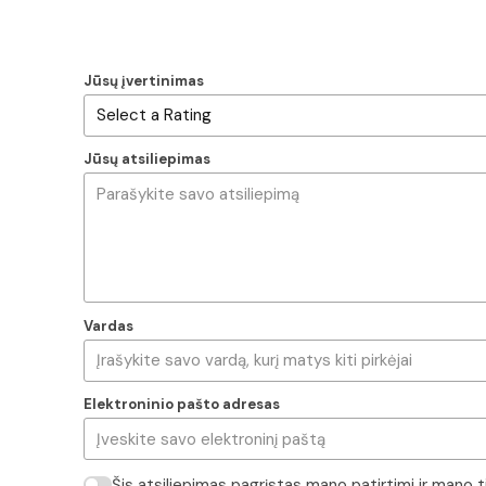
Jūsų įvertinimas
Jūsų atsiliepimas
Vardas
Elektroninio pašto adresas
Šis atsiliepimas pagrįstas mano patirtimi ir mano 