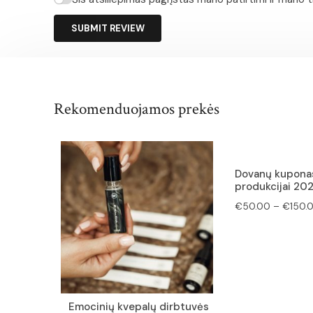
SUBMIT REVIEW
Rekomenduojamos prekės
Dovanų kupona
produkcijai 20
€
50.00
–
€
150.
Emocinių kvepalų dirbtuvės