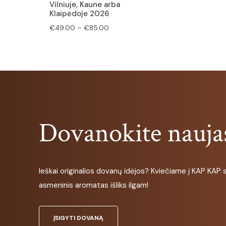
Vilniuje, Kaune arba
Klaipėdoje 2026
Price
€
49.00
–
€
85.00
range:
€49.00
through
€85.00
Dovanokite naujas
Ieškai originalios dovanų idėjos? Kviečiame į KAP KAP st
asmeninis aromatas išliks ilgam!
ĮSIGYTI DOVANĄ