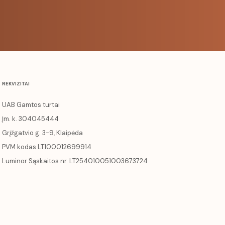
REKVIZITAI
UAB Gamtos turtai
Įm. k. 304045444
Grįžgatvio g. 3-9, Klaipėda
PVM kodas LT100012699914
Luminor Sąskaitos nr. LT254010051003673724