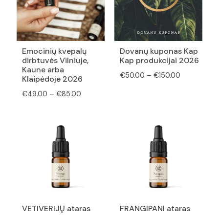
Emocinių kvepalų
Dovanų kuponas Kap
dirbtuvės Vilniuje,
Kap produkcijai 2026
Kaune arba
Price
€
50.00
–
€
150.00
Klaipėdoje 2026
range:
Price
€
49.00
–
€
85.00
€50.00
range:
through
€49.00
€150.00
through
€85.00
VETIVERIJŲ ataras
FRANGIPANI ataras