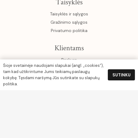
Taisyklės
Taisyklės ir sąlygos
Gražinimo sąlygos
Privatumo politika
Klientams
Paskyra
Šioje svetainėje naudojami slapukai (angl. „cookies“),
Krepšelis
tam kad užtikrintume Jums teikiamų paslaugų
SUTINKU
kokybę. Tęsdami naršymą Jūs sutinkate su slapukų
Rekvizitai
politika.
UAB Gamtos turtai
Įm. k. 304045444
Grįžgatvio g. 3-9, Klaipėda
PVM kodas LT100012699914
Luminor Sąskaitos nr. LT254010051003673724