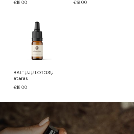
€
18.00
€
18.00
BALTŲJŲ LOTOSŲ
ataras
€
18.00