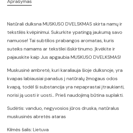
Aprašymas
Natūrali dulksna MUSKUSO DVELSKMAS skirta namų ir
tekstilės kvėpinimui. Sukurkite ypatingą jaukumą savo
namuose! Tai subtilios prabangos aromatas, kuris
suteiks namams ar tekstilei išskirtinumo. Įkvėkite ir
pajauskite kaip Jus apgaubia MUSKUSO DVELKSMAS!
Muskusinė ambretė, kuri karaliauja šioje dulksnoje, yra
kvapas labiausiai panašus į natūralų žmogaus odos
kvapą, todėl ši substancija yra nepaprastai įtraukianti,
norisi ją uosti ir uosti… Prieš naudojimą būtina suplakti.
Sudėtis: vanduo, negyvosios jūros druska, natūralus
muskusinės abretės ataras
Kilmės šalis: Lietuva