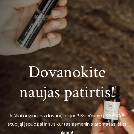
Dovanokite
naujas patirtis!
Ieškai originalios dovanų idėjos? Kviečiame į KAP KAP
studiją! Įspūdžiai ir susikurtas asmeninis aromatas išliks
ilgam!