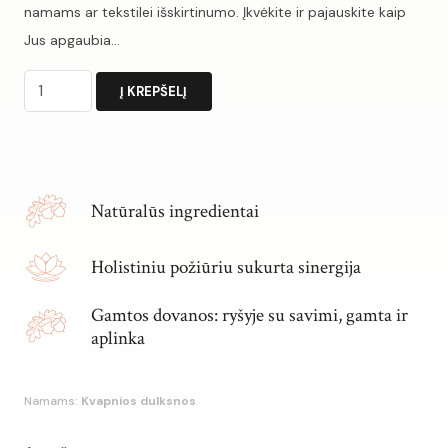
namams ar tekstilei išskirtinumo. Įkvėkite ir pajauskite kaip
Jus apgaubia…
produkto
Į KREPŠELĮ
kiekis:
Dulksna
Alternative:
MUSKUSO
DVELKSMAS
Natūralūs ingredientai
Holistiniu požiūriu sukurta sinergija
Gamtos dovanos: ryšyje su savimi, gamta ir
aplinka
Namams:
Kvapnios dulksnos