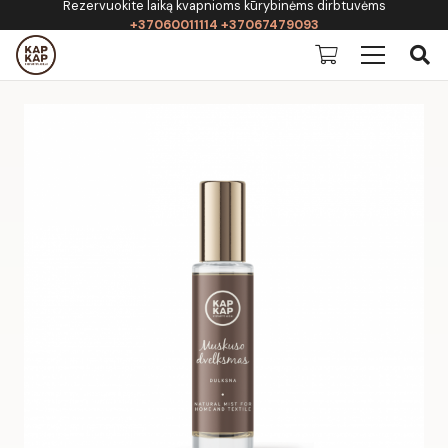
Rezervuokite laiką kvapnioms kūrybinėms dirbtuvėms
+37060011114 +37067479093