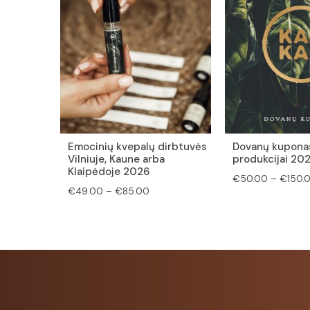
Emocinių kvepalų dirbtuvės
Dovanų kupona
Vilniuje, Kaune arba
produkcijai 20
Klaipėdoje 2026
€
50.00
–
€
150.
Price
€
49.00
–
€
85.00
range:
€49.00
through
€85.00