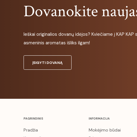
Dovanokite naujas
Ieškai originalios dovanų idėjos? Kviečiame į KAP KAP st
asmeninis aromatas išliks ilgam!
ĮSIGYTI DOVANĄ
PAGRINDINIS
INFORMACIJA
Pradžia
Mokėjimo būdai