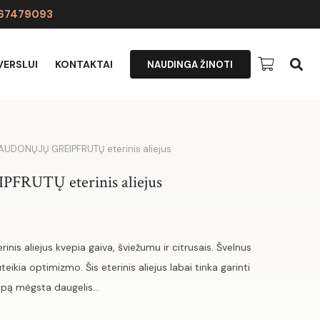
067479093
VERSLUI
KONTAKTAI
NAUDINGA ŽINOTI
AUDONŲJŲ GREIPFRUTŲ eterinis aliejus
RUTŲ eterinis aliejus
s aliejus kvepia gaiva, šviežumu ir citrusais. Švelnus
eikia optimizmo. Šis eterinis aliejus labai tinka garinti
vapą mėgsta daugelis…