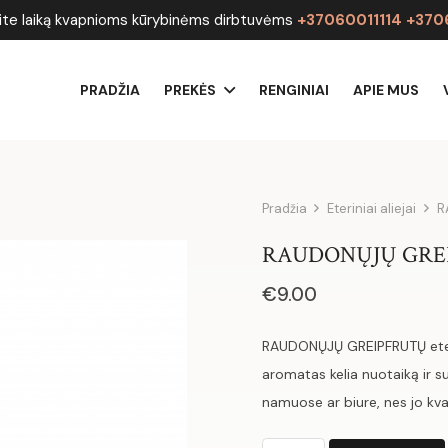
ite laiką kvapnioms kūrybinėms dirbtuvėms
+37060011114 +37
PRADŽIA
PREKĖS
RENGINIAI
APIE MUS
Pradžia
Eteriniai aliejai
R
RAUDONŲJŲ GREIPF
€
9.00
RAUDONŲJŲ GREIPFRUTŲ eterini
aromatas kelia nuotaiką ir sut
namuose ar biure, nes jo k