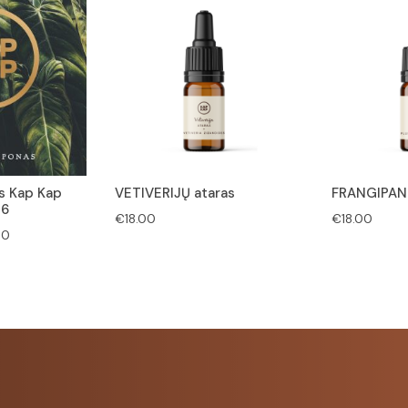
s Kap Kap
VETIVERIJŲ ataras
FRANGIPANI
26
€
18.00
€
18.00
Price
00
range:
€50.00
through
€150.00