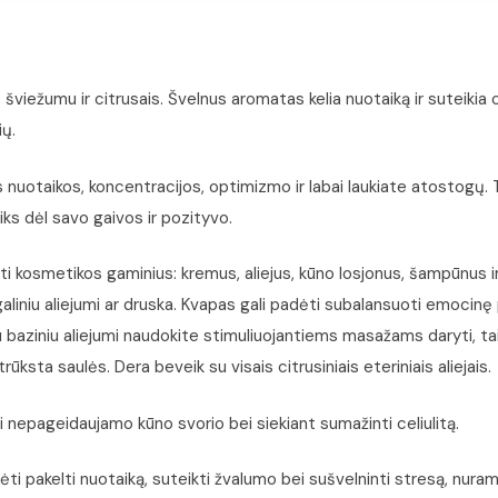
ežumu ir citrusais. Švelnus aromatas kelia nuotaiką ir suteikia opt
ų.
ros nuotaikos, koncentracijos, optimizmo ir labai laukiate atostogų
ks dėl savo gaivos ir pozityvo.
ti kosmetikos gaminius: kremus, aliejus, kūno losjonus, šampūnus ir 
aliniu aliejumi ar druska. Kvapas gali padėti subalansuoti emocinę 
 baziniu aliejumi naudokite stimuliuojantiems masažams daryti, taip p
trūksta saulės. Dera beveik su visais citrusiniais eteriniais aliejais.
 nepageidaujamo kūno svorio bei siekiant sumažinti celiulitą.
dėti pakelti nuotaiką, suteikti žvalumo bei sušvelninti stresą, nu