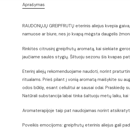
Aprašymas
RAUDONŲJŲ GREIPFRUTŲ eterinis aliejus kvepia gaiva, švi
namuose ar biure, nes jo kvapą mėgsta daugelis žmoni
Rinkitės citrusinį greipfrutų aromatą, kai siekiate ge
jaučiame saulės stygių. Šiltuoju sezonu šis kvapas pati
Eterinį aliejų rekomenduojame naudoti, norint praturtin
ritualams. Prieš pilant į vonią aromatą maišykite su aug
odos būklę, esant celiulitui ar sausai odai. Praskiedę su
Natūrali substancija labai tinka šaltuoju metų laiku, kai 
Aromaterapijoje taip pat naudojamas norint atsikratyti
Poveikis emocijoms: greipfrutų eterinis aliejus gali pa