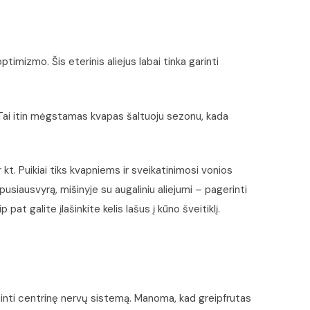
imizmo. Šis eterinis aliejus labai tinka garinti
. Tai itin mėgstamas kvapas šaltuoju sezonu, kada
kt. Puikiai tiks kvapniems ir sveikatinimosi vonios
pusiausvyrą, mišinyje su augaliniu aliejumi – pagerinti
at galite įlašinkite kelis lašus į kūno šveitiklį.
raminti centrinę nervų sistemą. Manoma, kad greipfrutas