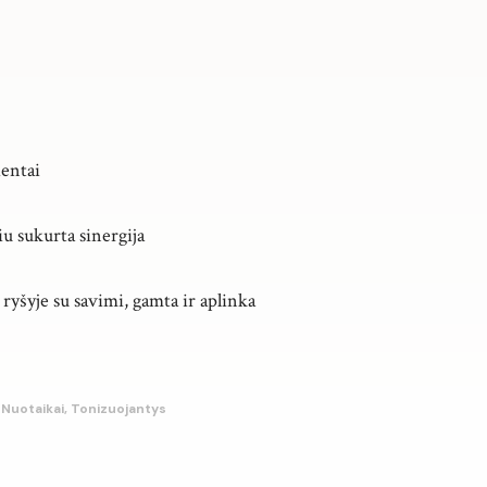
ientai
iu sukurta sinergija
yšyje su savimi, gamta ir aplinka
 Nuotaikai, Tonizuojantys