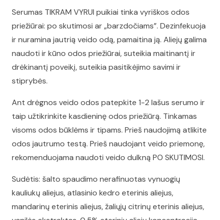
Serumas TIKRAM VYRUI puikiai tinka vyriškos odos
priežiūrai: po skutimosi ar „barzdočiams”. Dezinfekuoja
ir nuramina jautrią veido odą, pamaitina ją. Aliejų galima
naudoti ir kūno odos priežiūrai, suteikia maitinantį ir
drėkinantį poveikį, suteikia pasitikėjimo savimi ir
stiprybės.
Ant drėgnos veido odos patepkite 1-2 lašus serumo ir
taip užtikrinkite kasdieninę odos priežiūrą. Tinkamas
visoms odos būklėms ir tipams. Prieš naudojimą atlikite
odos jautrumo testą. Prieš naudojant veido priemonę,
rekomenduojama naudoti veido dulkną PO SKUTIMOSI.
Sudėtis: šalto spaudimo nerafinuotas vynuogių
kauliukų aliejus, atlasinio kedro eterinis aliejus,
mandarinų eterinis aliejus, žaliųjų citrinų eterinis aliejus,