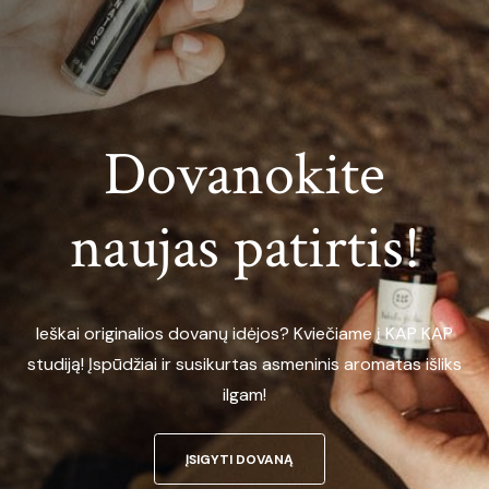
Dovanokite
naujas patirtis!
Ieškai originalios dovanų idėjos? Kviečiame į KAP KAP
studiją! Įspūdžiai ir susikurtas asmeninis aromatas išliks
ilgam!
ĮSIGYTI DOVANĄ