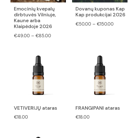
Emocinių kvepalų
Dovanų kuponas Kap
dirbtuvės Vilniuje,
Kap produkcijai 2026
Kaune arba
Price
€
50.00
–
€
150.00
Klaipėdoje 2026
range:
Price
€
49.00
–
€
85.00
€50.00
range:
through
€49.00
€150.00
through
€85.00
VETIVERIJŲ ataras
FRANGIPANI ataras
€
18.00
€
18.00