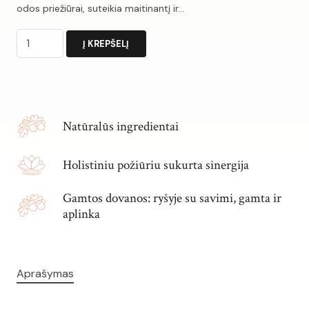
odos priežiūrai, suteikia maitinantį ir…
produkto
Į KREPŠELĮ
kiekis:
Veido
Alternative:
ir
kūno
Natūralūs ingredientai
aliejus
TIKRAM
Holistiniu požiūriu sukurta sinergija
VYRUI
Gamtos dovanos: ryšyje su savimi, gamta ir
aplinka
Aprašymas