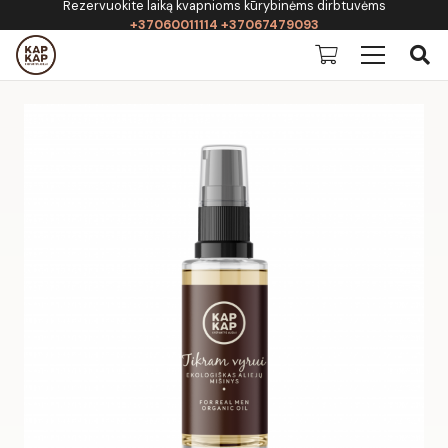
Rezervuokite laiką kvapnioms kūrybinėms dirbtuvėms
+37060011114 +37067479093