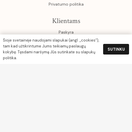
Privatumo politika
Klientams
Paskyra
Krepšelis
Šioje svetainėje naudojami slapukai (angl. „cookies“),
tam kad užtikrintume Jums teikiamų paslaugų
SUTINKU
kokybę. Tęsdami naršymą Jūs sutinkate su slapukų
Rekvizitai
politika.
UAB Gamtos turtai
Įm. k. 304045444
Grįžgatvio g. 3-9, Klaipėda
PVM kodas LT100012699914
Luminor Sąskaitos nr. LT254010051003673724
Apmokėjimas