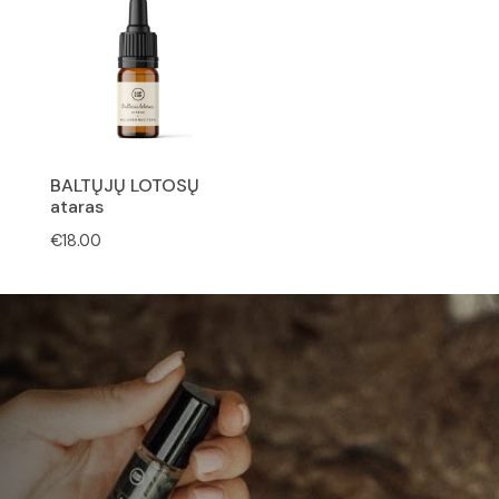
BALTŲJŲ LOTOSŲ
ataras
€
18.00