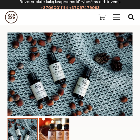
Rezervuokite laiką kvapnioms kūrybinėms dirbtuvėms
+37060011114 +37067479093