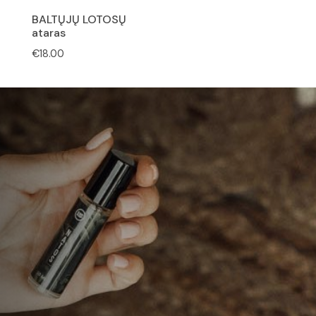
BALTŲJŲ LOTOSŲ
ataras
€
18.00