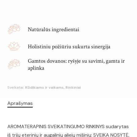
AROMATERAPINIS
Alternative:
SVEIKATINGUMO
RINKINYS
Natūralūs ingredientai
Holistiniu požiūriu sukurta sinergija
Gamtos dovanos: ryšyje su savimi, gamta ir
aplinka
Sveikatai:
Kūdikiams ir vaikams, Rinkiniai
Aprašymas
AROMATERAPINIS SVEIKATINGUMO RINKINYS sudarytas
iš trijų eterinių ir augalinių aliejų mišinių: SVEIKA NOSYTĖ,