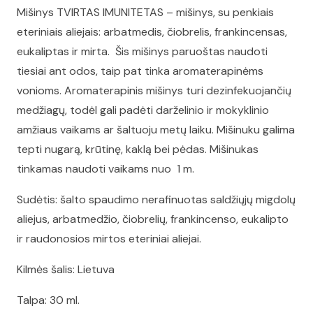
Mišinys TVIRTAS IMUNITETAS – mišinys, su penkiais
eteriniais aliejais: arbatmedis, čiobrelis, frankincensas,
eukaliptas ir mirta. Šis mišinys paruoštas naudoti
tiesiai ant odos, taip pat tinka aromaterapinėms
vonioms. Aromaterapinis mišinys turi dezinfekuojančių
medžiagų, todėl gali padėti darželinio ir mokyklinio
amžiaus vaikams ar šaltuoju metų laiku. Mišinuku galima
tepti nugarą, krūtinę, kaklą bei pėdas. Mišinukas
tinkamas naudoti vaikams nuo 1 m.
Sudėtis: šalto spaudimo nerafinuotas saldžiųjų migdolų
aliejus, arbatmedžio, čiobrelių, frankincenso, eukalipto
ir raudonosios mirtos eteriniai aliejai.
Kilmės šalis: Lietuva
Talpa: 30 ml.