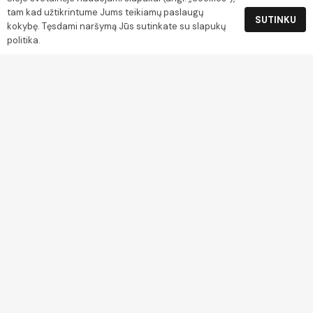
Klientams
tam kad užtikrintume Jums teikiamų paslaugų
SUTINKU
kokybę. Tęsdami naršymą Jūs sutinkate su slapukų
politika.
Paskyra
Krepšelis
Rekvizitai
UAB Gamtos turtai
Įm. k. 304045444
Grįžgatvio g. 3-9, Klaipėda
PVM kodas LT100012699914
Luminor Sąskaitos nr. LT254010051003673724
Apmokėjimas