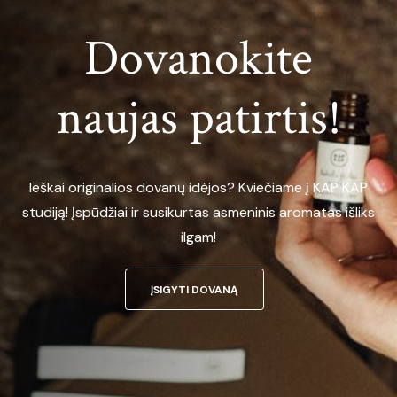
Dovanokite
naujas patirtis!
Ieškai originalios dovanų idėjos? Kviečiame į KAP KAP
studiją! Įspūdžiai ir susikurtas asmeninis aromatas išliks
ilgam!
ĮSIGYTI DOVANĄ