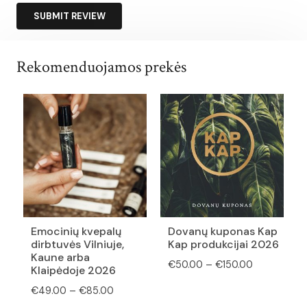
SUBMIT REVIEW
Rekomenduojamos prekės
Emocinių kvepalų
Dovanų kuponas Kap
dirbtuvės Vilniuje,
Kap produkcijai 2026
Kaune arba
Price
€
50.00
–
€
150.00
Klaipėdoje 2026
range:
Price
€
49.00
–
€
85.00
€50.00