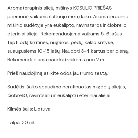
Aromaterapinis aliejų mišinys KOSULIO PRIEŠAS
priemonė vaikams šaltuoju metų laiku. Aromaterapinio
mišinio sudėtyje yra eukalipto, ravinstaros ir čiobrelio
eteriniai aliejai. Rekomenduojama vaikams 5-6 lašus
tepti odą krūtinės, nugaros, pėdų, kaklo srityse,
suaugusiems 10-15 lašų. Naudoti 3-4 kartus per dieną.
Rekomenduojama naudoti vaikams nuo 2 m.
Prieš naudojimą atlikite odos jautrumo testą.
Sudėtis: šalto spaudimo nerafinuotas migdolų aliejus,
čiobreli0, ravintsarų ir eukaliptų eteriniai aliejai
Kilmės šalis: Lietuva
Talpa: 30 ml.