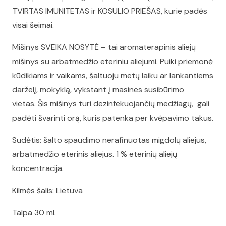
TVIRTAS IMUNITETAS ir KOSULIO PRIEŠAS, kurie padės
visai šeimai.
Mišinys SVEIKA NOSYTĖ – tai aromaterapinis aliejų
mišinys su arbatmedžio eteriniu aliejumi. Puiki priemonė
kūdikiams ir vaikams, šaltuoju metų laiku ar lankantiems
darželį, mokyklą, vykstant į masines susibūrimo
vietas. Šis mišinys turi dezinfekuojančių medžiagų, gali
padėti švarinti orą, kuris patenka per kvėpavimo takus.
Sudėtis: šalto spaudimo nerafinuotas migdolų aliejus,
arbatmedžio eterinis aliejus. 1 % eterinių aliejų
koncentracija.
Kilmės šalis: Lietuva
Talpa 30 ml.