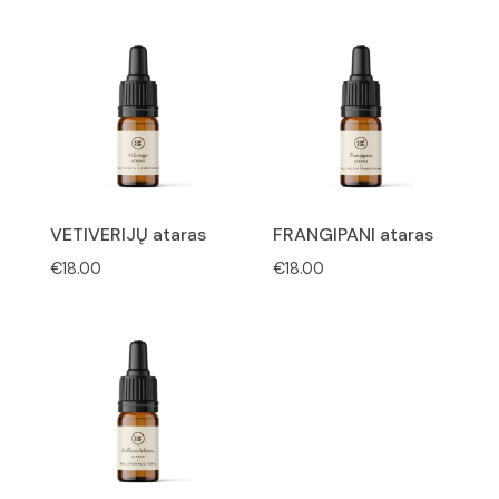
range:
through
€49.00
€150.00
through
€85.00
VETIVERIJŲ ataras
FRANGIPANI ataras
€
18.00
€
18.00