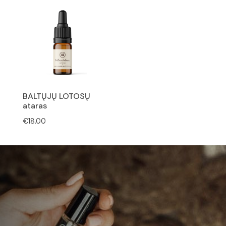
BALTŲJŲ LOTOSŲ
ataras
€
18.00