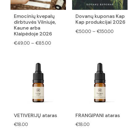
Emocinių kvepalų
Dovanų kuponas Kap
dirbtuvės Vilniuje,
Kap produkcijai 2026
Kaune arba
Price
€
50.00
–
€
150.00
Klaipėdoje 2026
range:
Price
€
49.00
–
€
85.00
€50.00
range:
through
€49.00
€150.00
through
€85.00
VETIVERIJŲ ataras
FRANGIPANI ataras
€
18.00
€
18.00