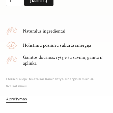
Į KREPŠELĮ
kiekis:
Eterinių
Alternative:
aliejų
mišinys
Natūralūs ingredientai
SALDŽIAM
MIEGUI
Holistiniu požiūriu sukurta sinergija
Gamtos dovanos: ryšyje su savimi, gamta ir
aplinka
Eteriniai aliejai:
Nuotaikai, Raminantys, Sinerginiai mišiniai,
Sveikatinimui
Aprašymas