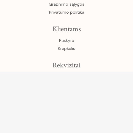
Gražinimo sąlygos
Privatumo politika
Klientams
Paskyra
Krepšelis
Rekvizitai
UAB Gamtos turtai
Įm. k. 304045444
Grįžgatvio g. 3-9, Klaipėda
PVM kodas LT100012699914
Luminor Sąskaitos nr. LT254010051003673724