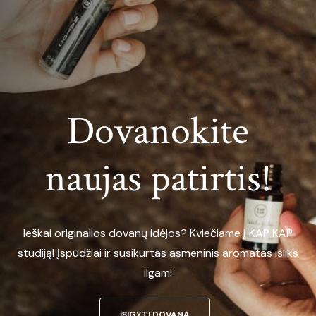
Dovanokite
naujas patirtis!
Ieškai originalios dovanų idėjos? Kviečiame į KAP KAP
studiją! Įspūdžiai ir susikurtas asmeninis aromatas išliks
ilgam!
ĮSIGYTI DOVANĄ