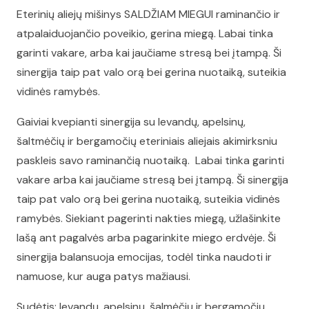
Eterinių aliejų mišinys SALDŽIAM MIEGUI raminančio ir
atpalaiduojančio poveikio, gerina miegą. Labai tinka
garinti vakare, arba kai jaučiame stresą bei įtampą. Ši
sinergija taip pat valo orą bei gerina nuotaiką, suteikia
vidinės ramybės.
Gaiviai kvepianti sinergija su levandų, apelsinų,
šaltmėčių ir bergamočių eteriniais aliejais akimirksniu
paskleis savo raminančią nuotaiką. Labai tinka garinti
vakare arba kai jaučiame stresą bei įtampą. Ši sinergija
taip pat valo orą bei gerina nuotaiką, suteikia vidinės
ramybės. Siekiant pagerinti nakties miegą, užlašinkite
lašą ant pagalvės arba pagarinkite miego erdvėje. Ši
sinergija balansuoja emocijas, todėl tinka naudoti ir
namuose, kur auga patys mažiausi.
Sudėtis: levandų, apelsinų, šalmėčių ir bergamočių