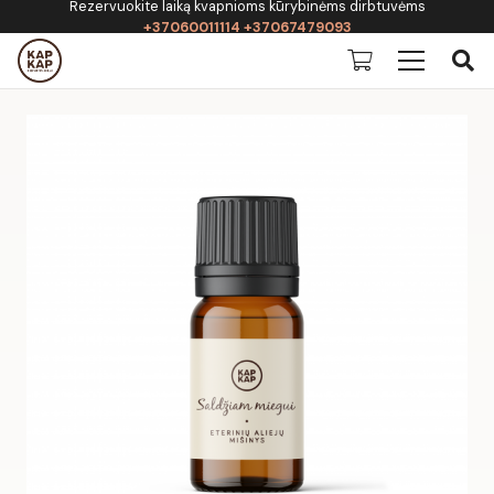
Rezervuokite laiką kvapnioms kūrybinėms dirbtuvėms
+37060011114 +37067479093