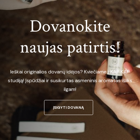
Dovanokite
naujas patirtis!
Ieškai originalios dovanų idėjos? Kviečiame į KAP KAP
studiją! Įspūdžiai ir susikurtas asmeninis aromatas išliks
ilgam!
ĮSIGYTI DOVANĄ