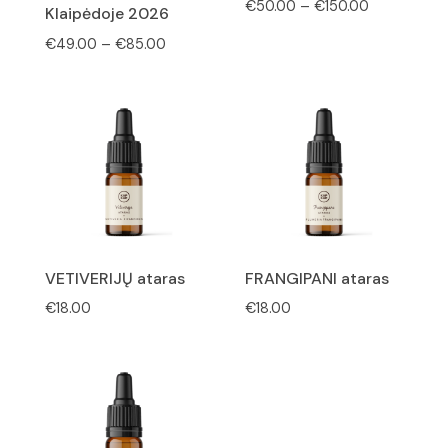
Price
€
50.00
–
€
150.00
Klaipėdoje 2026
range:
Price
€
49.00
–
€
85.00
€50.00
range:
through
€49.00
€150.00
through
€85.00
VETIVERIJŲ ataras
FRANGIPANI ataras
€
18.00
€
18.00