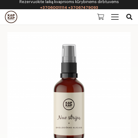
Rezervuokite laiką kvapnioms kūrybinėms dirbtuvėms
+37060011114 +37067479093