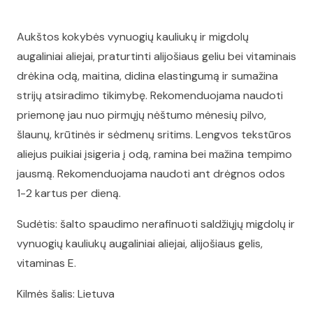
Aukštos kokybės vynuogių kauliukų ir migdolų
augaliniai aliejai, praturtinti alijošiaus geliu bei vitaminais
drėkina odą, maitina, didina elastingumą ir sumažina
strijų atsiradimo tikimybę. Rekomenduojama naudoti
priemonę jau nuo pirmųjų nėštumo mėnesių pilvo,
šlaunų, krūtinės ir sėdmenų sritims. Lengvos tekstūros
aliejus puikiai įsigeria į odą, ramina bei mažina tempimo
jausmą. Rekomenduojama naudoti ant drėgnos odos
1-2 kartus per dieną.
Sudėtis: šalto spaudimo nerafinuoti saldžiųjų migdolų ir
vynuogių kauliukų augaliniai aliejai, alijošiaus gelis,
vitaminas E.
Kilmės šalis: Lietuva