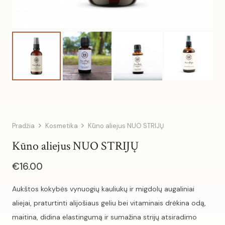
Pradžia
Kosmetika
Kūno aliejus NUO STRIJŲ
Kūno aliejus NUO STRIJŲ
€
16.00
Aukštos kokybės vynuogių kauliukų ir migdolų augaliniai
aliejai, praturtinti alijošiaus geliu bei vitaminais drėkina odą,
maitina, didina elastingumą ir sumažina strijų atsiradimo