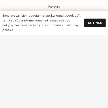
Paskyra
Krepšelis
Šioje svetainėje naudojami slapukai (angl. „cookies“),
tam kad užtikrintume Jums teikiamų paslaugų
SUTINKU
Rekvizitai
kokybę. Tęsdami naršymą Jūs sutinkate su slapukų
politika.
UAB Gamtos turtai
Įm. k. 304045444
Grįžgatvio g. 3-9, Klaipėda
PVM kodas LT100012699914
Luminor Sąskaitos nr. LT254010051003673724
Apmokėjimas
Socialiniai tinklai