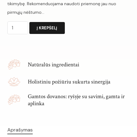
tikimybę. Rekomenduojama naudoti priemonę jau nuo
pirmųjų nėštumo…
produkto
Į KREPŠELĮ
kiekis:
Kūno
Alternative:
aliejus
NUO
Natūralūs ingredientai
STRIJŲ
Holistiniu požiūriu sukurta sinergija
Gamtos dovanos: ryšyje su savimi, gamta ir
aplinka
Aprašymas