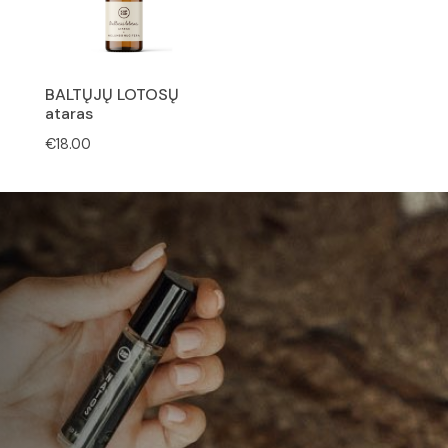
BALTŲJŲ LOTOSŲ
ataras
€
18.00