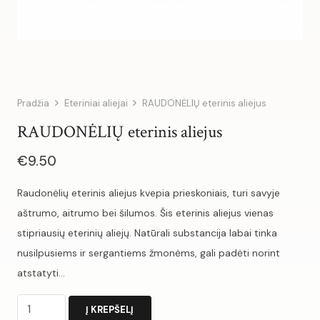
Pradžia
Eteriniai aliejai
RAUDONĖLIŲ eterinis aliejus
RAUDONĖLIŲ eterinis aliejus
€
9.50
Raudonėlių eterinis aliejus kvepia prieskoniais, turi savyje
aštrumo, aitrumo bei šilumos. Šis eterinis aliejus vienas
stipriausių eterinių aliejų. Natūrali substancija labai tinka
nusilpusiems ir sergantiems žmonėms, gali padėti norint
atstatyti…
produkto
Į KREPŠELĮ