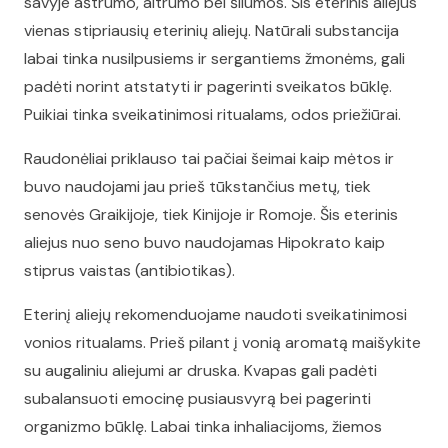
savyje aštrumo, aitrumo bei šilumos. Šis eterinis aliejus
vienas stipriausių eterinių aliejų. Natūrali substancija
labai tinka nusilpusiems ir sergantiems žmonėms, gali
padėti norint atstatyti ir pagerinti sveikatos būklę.
Puikiai tinka sveikatinimosi ritualams, odos priežiūrai.
Raudonėliai priklauso tai pačiai šeimai kaip mėtos ir
buvo naudojami jau prieš tūkstančius metų, tiek
senovės Graikijoje, tiek Kinijoje ir Romoje. Šis eterinis
aliejus nuo seno buvo naudojamas Hipokrato kaip
stiprus vaistas (antibiotikas).
Eterinį aliejų rekomenduojame naudoti sveikatinimosi
vonios ritualams. Prieš pilant į vonią aromatą maišykite
su augaliniu aliejumi ar druska. Kvapas gali padėti
subalansuoti emocinę pusiausvyrą bei pagerinti
organizmo būklę. Labai tinka inhaliacijoms, žiemos