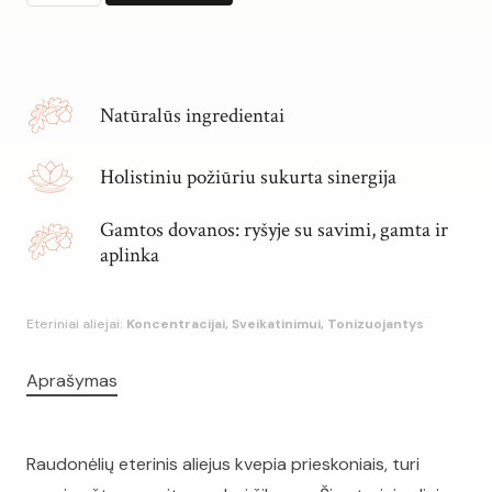
kiekis:
RAUDONĖLIŲ
Alternative:
eterinis
aliejus
Natūralūs ingredientai
Holistiniu požiūriu sukurta sinergija
Gamtos dovanos: ryšyje su savimi, gamta ir
aplinka
Eteriniai aliejai:
Koncentracijai, Sveikatinimui, Tonizuojantys
Aprašymas
Raudonėlių eterinis aliejus kvepia prieskoniais, turi