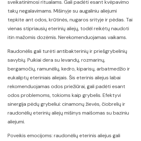
sveikatinimosi ritualams. Gali padėti esant kvėpavimo
takų negalavimams. Mišinyje su augaliniu aliejumi
tepkite ant odos, krūtinės, nugaros srityje ir pėdas. Tai
vienas stipriausių eterinių aliejų, todėl reikėtų naudoti
itin mažomis dozėmis. Nerekomenduojamas vaikams.
Raudonėlis gali turėti antibakterinių ir priešgrybelinių
savybių. Puikiai dera su levandų, rozmarinų,
bergamočių, ramunėlių, kedro, kiparisų, arbatmedžio ir
eukaliptų eteriniais aliejais. Šis eterinis aliejus labai
rekomenduojamas odos priežiūrai, gali padėti esant
odos problemoms, tokioms kaip grybelis. Efektyvi
sinergija pėdų grybeliui: cinamonų žievės, čiobrelių ir
raudonėlių eterinių aliejų mišinys maišomas su baziniu
aliejumi.
Poveikis emocijoms: raudonėlių eterinis aliejus gali