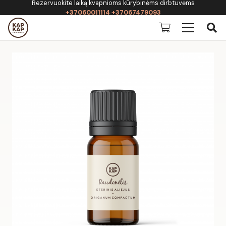
Rezervuokite laiką kvapnioms kūrybinėms dirbtuvėms
+37060011114 +37067479093