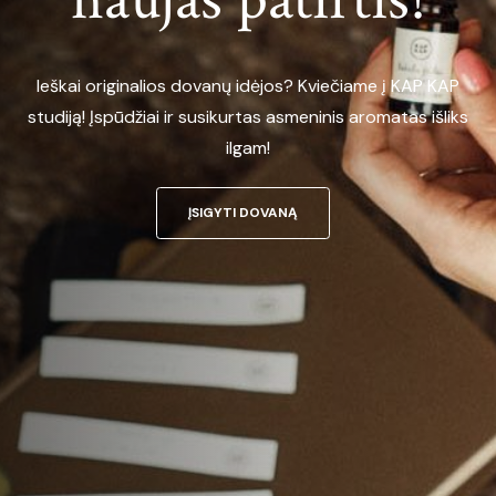
Ieškai originalios dovanų idėjos? Kviečiame į KAP KAP
studiją! Įspūdžiai ir susikurtas asmeninis aromatas išliks
ilgam!
ĮSIGYTI DOVANĄ