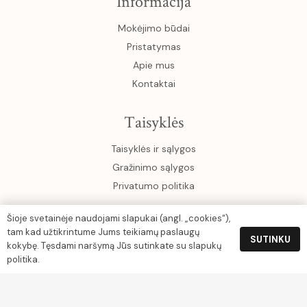
Informacija
Mokėjimo būdai
Pristatymas
Apie mus
Kontaktai
Taisyklės
Taisyklės ir sąlygos
Gražinimo sąlygos
Privatumo politika
Šioje svetainėje naudojami slapukai (angl. „cookies“),
Klientams
tam kad užtikrintume Jums teikiamų paslaugų
SUTINKU
kokybę. Tęsdami naršymą Jūs sutinkate su slapukų
Paskyra
politika.
Krepšelis