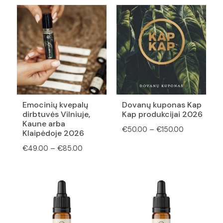
Emocinių kvepalų
Dovanų kuponas Kap
dirbtuvės Vilniuje,
Kap produkcijai 2026
Kaune arba
Price
€
50.00
–
€
150.00
Klaipėdoje 2026
range:
Price
€
49.00
–
€
85.00
€50.00
range:
through
€49.00
€150.00
through
€85.00