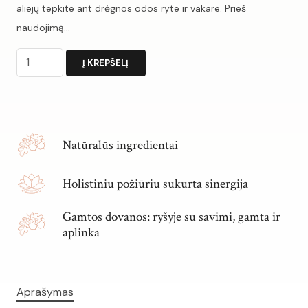
aliejų tepkite ant drėgnos odos ryte ir vakare. Prieš
naudojimą…
produkto
Į KREPŠELĮ
kiekis:
Veido
Alternative:
aliejus
KOVAI
Natūralūs ingredientai
SU
AKNE
Holistiniu požiūriu sukurta sinergija
Gamtos dovanos: ryšyje su savimi, gamta ir
aplinka
Aprašymas