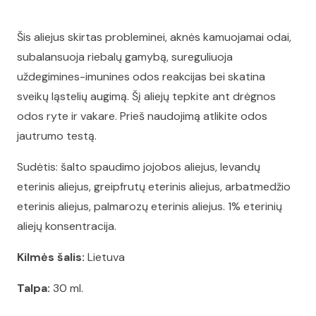
Šis aliejus skirtas probleminei, aknės kamuojamai odai,
subalansuoja riebalų gamybą, sureguliuoja
uždegimines-imunines odos reakcijas bei skatina
sveikų ląstelių augimą. Šį aliejų tepkite ant drėgnos
odos ryte ir vakare. Prieš naudojimą atlikite odos
jautrumo testą.
Sudėtis: šalto spaudimo jojobos aliejus, levandų
eterinis aliejus, greipfrutų eterinis aliejus, arbatmedžio
eterinis aliejus, palmarozų eterinis aliejus. 1% eterinių
aliejų konsentracija.
Kilmės šalis:
Lietuva
Talpa:
30 ml.