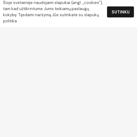
Šioje svetainėje naudojami slapukai (angl. „cookies“),
tam kad užtikrintume Jums teikiamų paslaugų
SUTINKU
Rekvizitai
kokybę. Tęsdami naršymą Jūs sutinkate su slapukų
politika.
UAB Gamtos turtai
Įm. k. 304045444
Grįžgatvio g. 3-9, Klaipėda
PVM kodas LT100012699914
Luminor Sąskaitos nr. LT254010051003673724
Apmokėjimas
Socialiniai tinklai