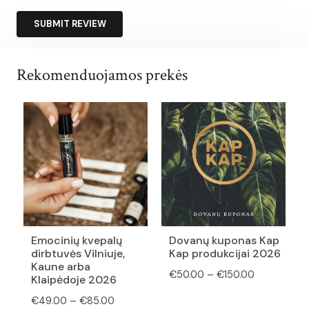
SUBMIT REVIEW
Rekomenduojamos prekės
Emocinių kvepalų
Dovanų kuponas Kap
dirbtuvės Vilniuje,
Kap produkcijai 2026
Kaune arba
Price
€
50.00
–
€
150.00
Klaipėdoje 2026
range:
Price
€
49.00
–
€
85.00