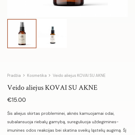
Pradžia
Kosmetika
Veido aliejus KOVAI SU AKNE
Veido aliejus KOVAI SU AKNE
€
15.00
Šis aliejus skirtas probleminei, aknės kamuojamai odai,
subalansuoja riebalų gamybą, sureguliuoja uždegimines-
imunines odos reakcijas bei skatina sveikų ląstelių augimą. Šį