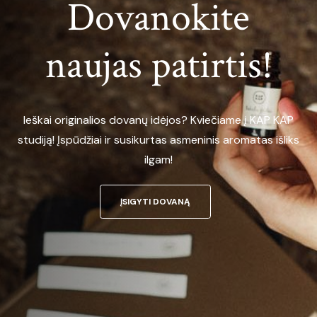
Dovanokite
naujas patirtis!
Ieškai originalios dovanų idėjos? Kviečiame į KAP KAP
studiją! Įspūdžiai ir susikurtas asmeninis aromatas išliks
ilgam!
ĮSIGYTI DOVANĄ