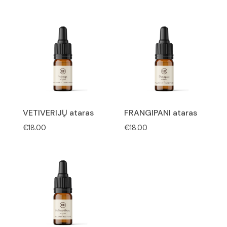
€50.00
range:
through
€49.00
€150.00
through
€85.00
VETIVERIJŲ ataras
FRANGIPANI ataras
€
18.00
€
18.00