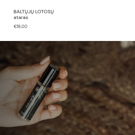
BALTŲJŲ LOTOSŲ
ataras
€
18.00