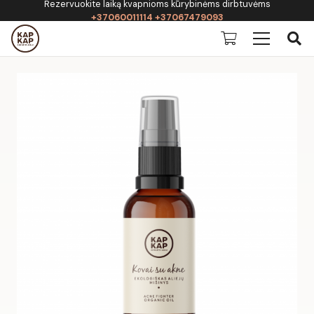
Rezervuokite laiką kvapnioms kūrybinėms dirbtuvėms
+37060011114 +37067479093